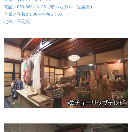
電話／050-8881-3125（喰べものや 世楽美）
営業／午後3：00～午後5：00
定休／不定期