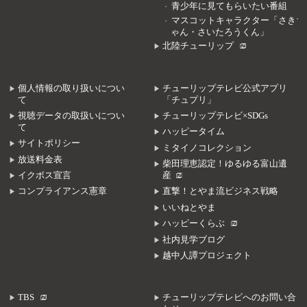
青少年に見てもらいたい番組
マスコットキャラクター「さきち
ゃん・さいたろうくん」
北陸チューリップ
個人情報の取り扱いについ
チューリップテレビ公式アプリ
て
「チュプリ」
視聴データの取扱いについ
チューリップテレビ×SDGs
て
ハッピータイム
サイトポリシー
ミタイノコレクション
放送料金表
柴田理恵認定！ゆるゆる富山遺
イクボス宣言
産
コンプライアンス憲章
直撃！とやま流ビジネス戦略
いいねとやま
ハッピーくらぶ
社内見学ブログ
越中人譚プロジェクト
TBS
チューリップテレビへのお問い合