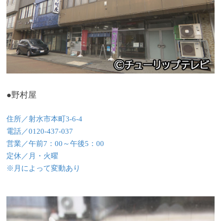
●野村屋
住所／射水市本町3-6-4
電話／0120-437-037
営業／午前7：00～午後5：00
定休／月・火曜
※月によって変動あり