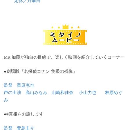
定休／月曜日
MR.加藤が独自の目線で、楽しく映画を紹介していくコーナー
●劇場版『名探偵コナン 隻眼の残像』
監督 重原克也
声の出演 高山みなみ 山崎和佳奈 小山力也 林原めぐ
み
●#真相をお話します
監督 豊島圭介