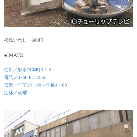
梅魚いわし 600円
●IMATO
住所／射水市本町3-1-6
電話／0766-82-2226
営業／午前10：00～午後4：00
定休／火曜