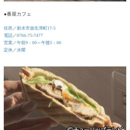
●番屋カフェ
住所／射水市放生津町17-5
電話／0766-75-7477
営業／午前9：00～午後5：00
定休／水曜