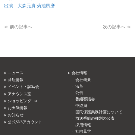
出演 大森元貴 菊池風磨
≪ 前の記事へ
次の記事へ ≫
ニュース
会社情報
番組情報
会社概要
沿革
イベント・試写会
公告
アナウンス室
番組審議会
ショッピング
中継局
お天気情報
国民保護業務計画について
お知らせ
放送番組の種別の公表
公式SNSアカウント
採用情報
社内見学