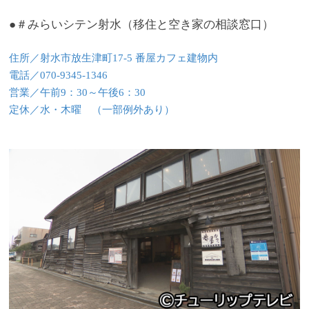
●＃みらいシテン射水（移住と空き家の相談窓口）
住所／射水市放生津町17-5 番屋カフェ建物内
電話／070-9345-1346
営業／午前9：30～午後6：30
定休／水・木曜 （一部例外あり）