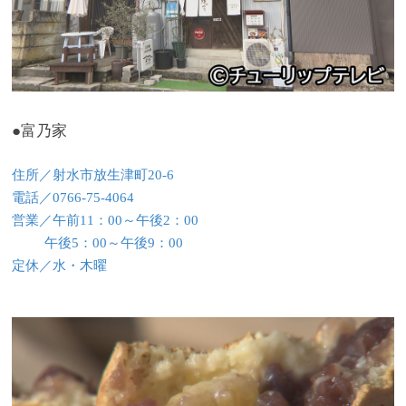
●富乃家
住所／射水市放生津町20-6
電話／0766-75-4064
営業／午前11：00～午後2：00
午後5：00～午後9：00
定休／水・木曜