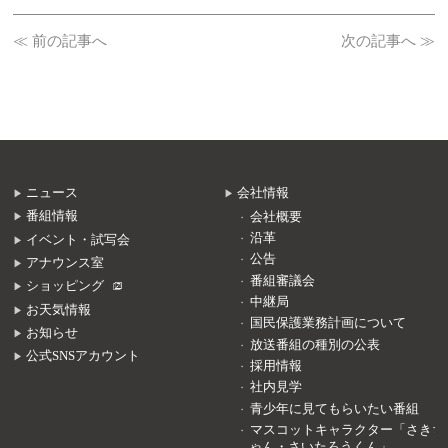
≪ 前の記事へ
次の記事へ ≫
ニュース
会社情報
番組情報
会社概要
沿革
イベント・試写会
公告
アナウンス室
番組審議会
ショッピング
中継局
お天気情報
国民保護業務計画について
お知らせ
放送番組の種別の公表
公式SNSアカウント
採用情報
社内見学
青少年に見てもらいたい番組
マスコットキャラクター「さきち
ゃん・さいたろうくん」