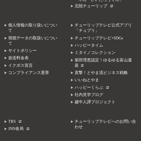
北陸チューリップ
個人情報の取り扱いについ
チューリップテレビ公式アプリ
て
「チュプリ」
視聴データの取扱いについ
チューリップテレビ×SDGs
て
ハッピータイム
サイトポリシー
ミタイノコレクション
放送料金表
柴田理恵認定！ゆるゆる富山遺
イクボス宣言
産
コンプライアンス憲章
直撃！とやま流ビジネス戦略
いいねとやま
ハッピーくらぶ
社内見学ブログ
越中人譚プロジェクト
TBS
チューリップテレビへのお問い合
わせ
JNN各局