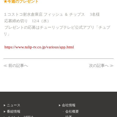
★今週のプレゼント
１コストコ射水倉庫店 フィッシュ ＆ チップス 3名様
応募締め切り 12/4（水）
プレゼントの応募はチューリップテレビ公式アプリ「チュプ
リ」
https://www.tulip-tv.co.jp/various/app.html
≪ 前の記事へ
次の記事へ ≫
ニュース
会社情報
番組情報
会社概要