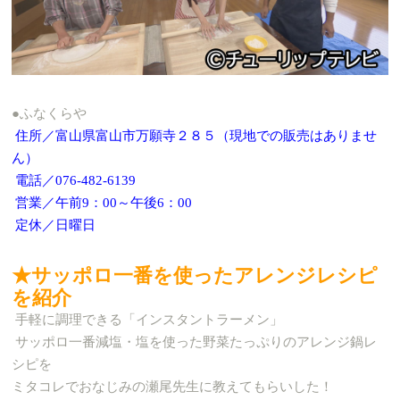
●ふなくらや
住所／富山県富山市万願寺２８５（現地での販売はありませ
ん）
電話／076-482-6139
営業／午前9：00～午後6：00
定休／日曜日
★サッポロ一番を使ったアレンジレシピ
を紹介
手軽に調理できる「インスタントラーメン」
サッポロ一番減塩・塩を使った野菜たっぷりのアレンジ鍋レ
シピを
ミタコレでおなじみの瀬尾先生に教えてもらいした！