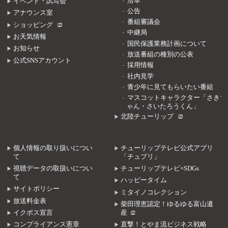
沿革
イベント・試写会
公告
アナウンス室
番組審議会
ショッピング
中継局
お天気情報
国民保護業務計画について
お知らせ
放送番組の種別の公表
公式SNSアカウント
採用情報
社内見学
青少年に見てもらいたい番組
マスコットキャラクター「さきち
ゃん・さいたろうくん」
北陸チューリップ
個人情報の取り扱いについ
チューリップテレビ公式アプリ
て
「チュプリ」
視聴データの取扱いについ
チューリップテレビ×SDGs
て
ハッピータイム
サイトポリシー
ミタイノコレクション
放送料金表
柴田理恵認定！ゆるゆる富山遺
イクボス宣言
産
コンプライアンス憲章
直撃！とやま流ビジネス戦略