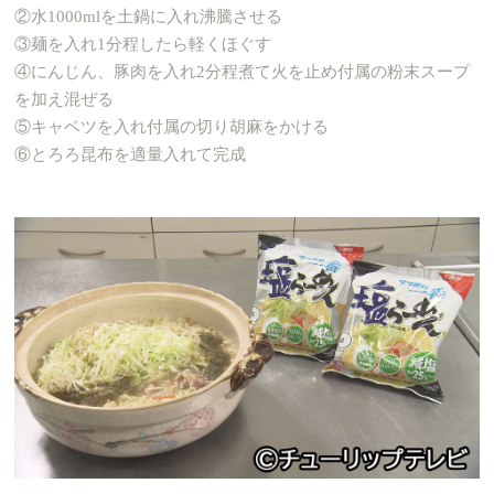
②水1000mlを土鍋に入れ沸騰させる
③麺を入れ1分程したら軽くほぐす
④にんじん、豚肉を入れ2分程煮て火を止め付属の粉末スープ
を加え混ぜる
⑤キャベツを入れ付属の切り胡麻をかける
⑥とろろ昆布を適量入れて完成