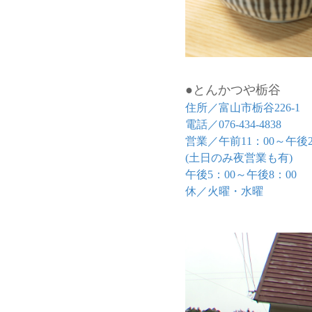
●とんかつや栃谷
住所／富山市栃谷226-1
電話／076-434-4838
営業／午前11：00～午後2
(土日のみ夜営業も有)
午後5：00～午後8：00
休／火曜・水曜