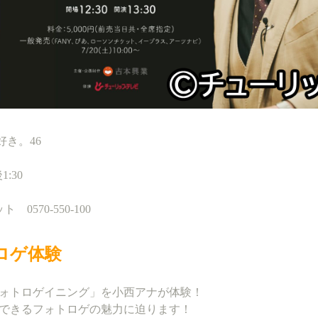
き。46
:30
0570-550-100
ロゲ体験
ォトロゲイニング」を小西アナが体験！
できるフォトロゲの魅力に迫ります！