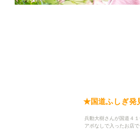
★国道ふしぎ発
兵動大樹さんが国道４１
アポなしで入ったお店で