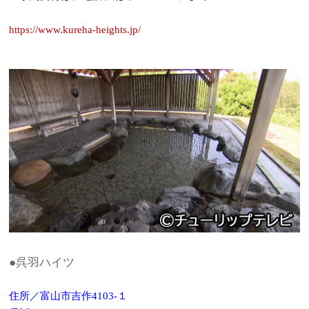
https://www.kureha-heights.jp/
●呉羽ハイツ
住所／富山市吉作4103‐１