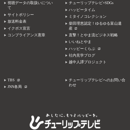
視聴データの取扱いについ
チューリップテレビ×SDGs
て
ハッピータイム
サイトポリシー
ミタイノコレクション
放送料金表
柴田理恵認定！ゆるゆる富山遺
イクボス宣言
産
コンプライアンス憲章
直撃！とやま流ビジネス戦略
いいねとやま
ハッピーくらぶ
社内見学ブログ
越中人譚プロジェクト
TBS
チューリップテレビへのお問い合
わせ
JNN各局