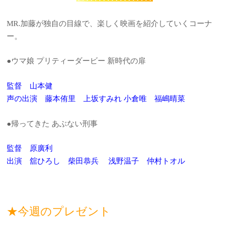
MR.加藤が独自の目線で、楽しく映画を紹介していくコーナ
ー。
●ウマ娘 プリティーダービー 新時代の扉
監督 山本健
声の出演 藤本侑里 上坂すみれ 小倉唯 福嶋晴菜
●帰ってきた あぶない刑事
監督 原廣利
出演 舘ひろし 柴田恭兵 浅野温子 仲村トオル
★今週のプレゼント