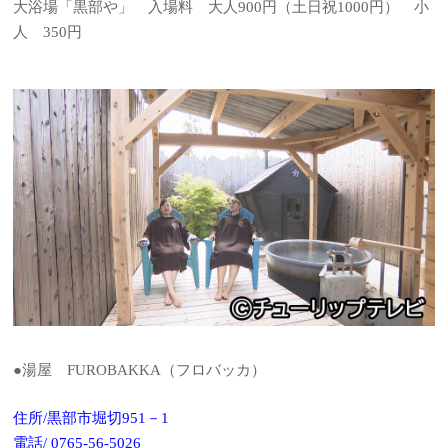
大浴場「黒部や」 入場料 大人900円（土日祝1000円） 小
人 350円
●湯屋 FUROBAKKA（フロバッカ）
住所/黒部市堀切951－1
電話/ 0765-56-5026