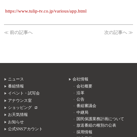
https://www.tulip-tv.co.jp/various/app.html
≪ 前の記事へ
次の記事へ ≫
ニュース
会社情報
番組情報
会社概要
沿革
イベント・試写会
公告
アナウンス室
番組審議会
ショッピング
中継局
お天気情報
国民保護業務計画について
お知らせ
放送番組の種別の公表
公式SNSアカウント
採用情報