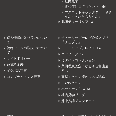
社内見学
青少年に見てもらいたい番組
マスコットキャラクター「さきち
ゃん・さいたろうくん」
北陸チューリップ
個人情報の取り扱いについ
チューリップテレビ公式アプリ
て
「チュプリ」
視聴データの取扱いについ
チューリップテレビ×SDGs
て
ハッピータイム
サイトポリシー
ミタイノコレクション
放送料金表
柴田理恵認定！ゆるゆる富山遺
イクボス宣言
産
コンプライアンス憲章
直撃！とやま流ビジネス戦略
いいねとやま
ハッピーくらぶ
社内見学ブログ
越中人譚プロジェクト