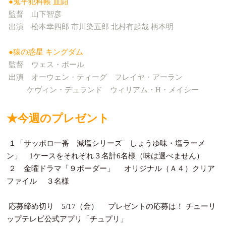
●鬼平犯科帳 血闘
監督 山下智彦
出演 松本幸四郎 市川染五郎 北村有起哉 柄本明
●猿の惑星 キングダム
監督 ウェス・ボール
出演 オーウェン・ティーグ フレイヤ・アーラン
ケヴィン・デュランド ウィリアム・H・メイシー
★今週のプレゼント
１「サッポロ一番 減塩シリーズ しょうゆ味・塩ラーメ
ン」 1ケースをそれぞれ３名計6名様（味は選べません）
２ 金曜ドラマ「９ボーダー」 オリジナル（Ａ４）クリア
ファイル ３名様
応募締め切り 5/17（金） プレゼントの応募は！ チューリ
ップテレビ公式アプリ「チュプリ」