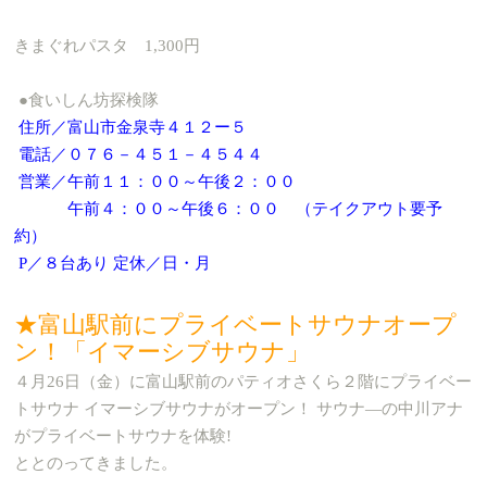
きまぐれパスタ 1,300円
●食いしん坊探検隊
住所／富山市金泉寺４１２ー５
電話／０７６－４５１－４５４４
営業／午前１１：００～午後２：００
午前４：００～午後６：００ （テイクアウト要予
約）
P／８台あり 定休／日・月
★富山駅前にプライベートサウナオープ
ン！「イマーシブサウナ」
４月26日（金）に富山駅前のパティオさくら２階にプライベー
トサウナ イマーシブサウナがオープン！ サウナ―の中川アナ
がプライベートサウナを体験!
ととのってきました。